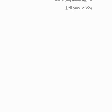
ل
التدريبية شاملة وقابلة للنفاذ
ي
يمكنكم تصفح الدليل
تخطي إلى شريط القوائم الرئيسي
ل
ت
د
ر
ي
ب
ا
ل
أ
ش