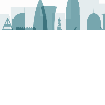
للابتكار
روابط مفيدة
امج مدى للابتكار لتشجيع المبتكرين
عن البرنامج
لول عربية للأشخاص من ذوي الإعاقة،
دورية نفاذ
دة توافر الحلول العربية في المنطقة
وعة من برامج المنح.