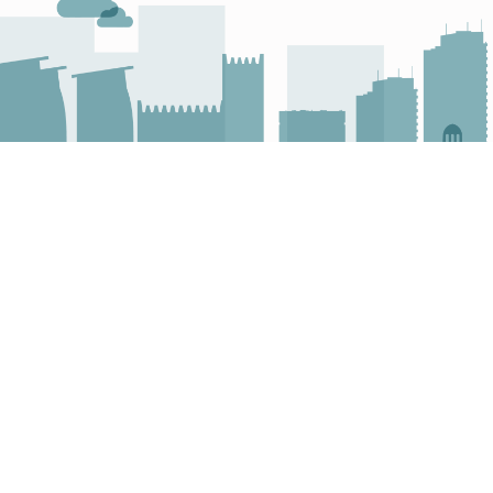
ق
ة
2
0
2
2
عن مركز مدى، قطر
برنامج مدى 
مركز مدى هو مؤسسة خاصة ذات منفعة عامة،
تم تصميم برن
تأسس سنة 2010 كمبادرة تهدف لدعم النفاذ
على إيجاد ح
الرقمي للأشخاص ذوي الإعاقة وإنشاء مجتمع
وبالتالي زيا
تكنولوجي يلبي احتياجات الأشخاص ذوي القيود
من خلال مجم