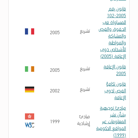
قانون رقم
2005-102
للمساواة في
الحقوق والفرص
تشريع
2005
والمشاركة
والمواطنة
للأشخاص ذوي
الإعاقة (2005)
قانون الإعاقة
تشريع
2005
2005
قانون تكافؤ
تشريع
الفرص لذوي
2002
الإعاقة
مبادئ توجيهية
بشأن نشر
مبادئ
المعلومات عبر
1999
إرشادية
المواقع الحكومية
(1999)