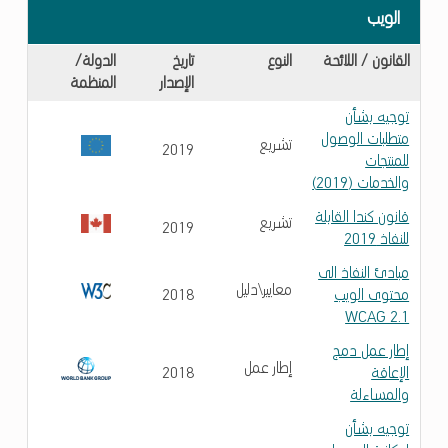
الويب
الويب
القانون / اللائحة
النوع
تاريخ
الدولة/
الإصدار
المنظمة
توجيه بشأن
متطلبات الوصول
تشريع
2019
للمنتجات
والخدمات (2019)
قانون كندا القابلة
تشريع
2019
للنفاذ 2019
مبادئ النفاذ الى
معايير\دليل
محتوى الويب
2018
WCAG 2.1
إطار عمل دمج
إطار عمل
الإعاقة
2018
والمساءلة
توجيه بشأن