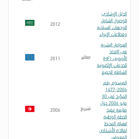
الدليل الإرشادي
للوصول الشامل
2012
للوجهات السياحية
وقطاعات الإيواء
العوامل البشرية
في الاتحاد
معايير
الأوروبي (HF)
2011
للخدمات الإلكترونية
الشاملة للجميع
المرسوم رقم
2006-1477
المؤرخ في 30
مايو 2006 حول
تشريع
متابعة تنفيذ
2006
الخطة الوطنية
لتهيئة المحيط
لفائدة الأشخاص
المعوقين