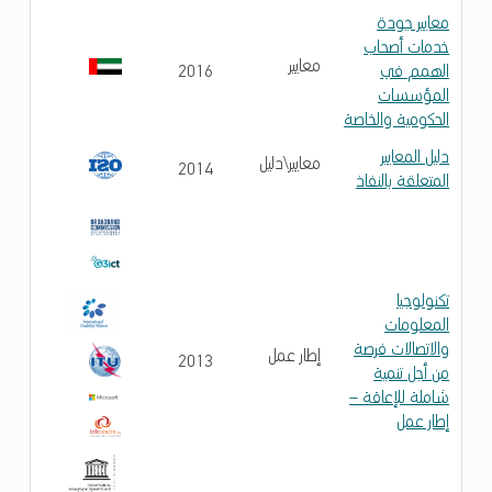
معايير جودة
خدمات أصحاب
معايير
الهمم في
2016
المؤسسات
الحكومية والخاصة
دليل المعايير
معايير\دليل
2014
المتعلقة بالنفاذ
تكنولوجيا
المعلومات
والاتصالات فرصة
إطار عمل
2013
من أجل تنمية
شاملة للإعاقة –
إطار عمل